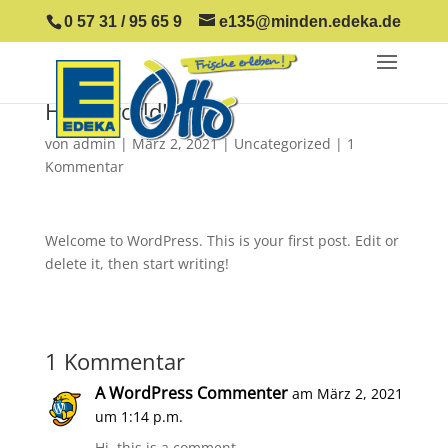
0 57 31 / 95 65 9
e135@minden.edeka.de
Hello world!
von
admin
|
März 2, 2021
|
Uncategorized
|
1
Kommentar
Welcome to WordPress. This is your first post. Edit or
delete it, then start writing!
1 Kommentar
A WordPress Commenter
am März 2, 2021
um 1:14 p.m.
Hi, this is a comment.